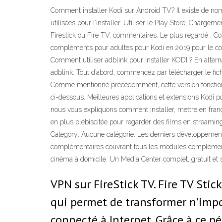
Comment installer Kodi sur Android TV? Il existe de no
utilisées pour l’installer. Utiliser le Play Store; Cha
Firestick ou Fire TV. commentaires. Le plus regardé .
compléments pour adultes pour Kodi en 2019 pour le c
Comment utiliser adblink pour installer KODI ? En alterna
adblink. Tout d’abord, commencez par télécharger le fic
Comme mentionné précédemment, cette version fonctionne
ci-dessous. Meilleures applications et extensions Kodi p
nous vous expliquons comment installer, mettre en frança
en plus plébiscitée pour regarder des films en streaming
Category: Aucune catégorie. Les derniers développements
complémentaires couvrant tous les modules complémentair
cinéma à domicile. Un Media Center complet, gratuit et 
VPN sur FireStick TV. Fire TV Stic
qui permet de transformer n’impo
connecté à Internet. Grâce à ce p