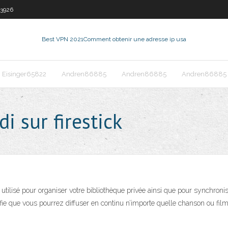
3926
Best VPN 2021
Comment obtenir une adresse ip usa
Eisinger65822
Andren86885
Andren86885
Andren86885
i sur firestick
est utilisé pour organiser votre bibliothèque privée ainsi que pour synchr
ignifie que vous pourrez diffuser en continu n’importe quelle chanson ou 