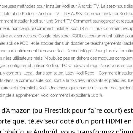
mbreuses méthodes pour installer Kodi sur Android TV. Laissez-nous dis
rgement latéral de Kodi sur Android TV; LIRE AUSSI: Comment installer Kod
 Comment installer Kodi sur une Smart TV Comment sauvegarder et resta
ontenu non censuré Comment installer Kodi 18 sur Linux Comment récup
tive aux services de Google playstore, KODI est couramment utilisé pour le
hier apk de KODI, et le stocker dans un dossier de téléchargements (back
 particulièrement bien avec Real-Debrid intégré. Pour plus d'alternativ
our les utilisateurs réels. N'oubliez pas en dehors des modules complément
is, configurer et utiliser Kodi sur PC windows et mac. Nous vous en parli
, y compris illégal, dans son salon. Lazy Kodi Repo – Comment installer s
 dans la communauté Kodi sont à la fois très innovants et pratiques. Il 
es et référentiels Kodi. Une chose que chaque utilisateur doit garder à 
simple à appréhender. Voici comment l'exploiter à 100 %.
k d’Amazon (ou Firestick pour faire court) es
rte quel téléviseur doté d’un port HDMI en
ériphérique Androïd, vous transformez n’imp