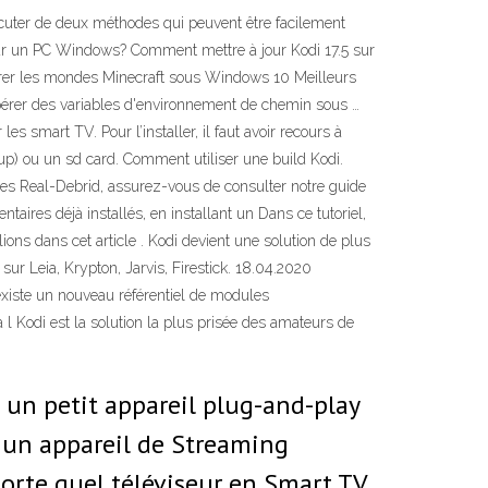
cuter de deux méthodes qui peuvent être facilement
i sur un PC Windows? Comment mettre à jour Kodi 17.5 sur
urer les mondes Minecraft sous Windows 10 Meilleurs
érer des variables d'environnement de chemin sous …
s smart TV. Pour l’installer, il faut avoir recours à
up) ou un sd card. Comment utiliser une build Kodi.
es Real-Debrid, assurez-vous de consulter notre guide
aires déjà installés, en installant un Dans ce tutoriel,
ons dans cet article . Kodi devient une solution de plus
ur Leia, Krypton, Jarvis, Firestick. 18.04.2020
existe un nouveau référentiel de modules
l Kodi est la solution la plus prisée des amateurs de
t un petit appareil plug-and-play
 un appareil de Streaming
orte quel téléviseur en Smart TV.