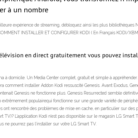
der à un nombre
eilleure expérience de streaming, débloquez ainsi les plus bibliothèques 
di ? COMMENT INSTALLER ET CONFIGURER KODI ( En Français KODI/XBMC )
télévision en direct gratuitement vous pouvez insta
éma à domicile. Un Media Center complet, gratuit et simple à appréhender
era comment installer Addon Kodi ressuscité Genesis. Avant Exodus, Genes
contenait Genesis ne fonctionne plus. Genesis Resurrected semble définitiv
o extrêmement populairequi fonctionne sur une grande variété de périphér
s ont rencontré des problèmes de mise en cache, en particulier sur des pé
V)? L’application Kodi n’est pas disponible sur le magasin LG Smart TV
ous ne pourrez pas l’installer sur votre LG Smart TV.