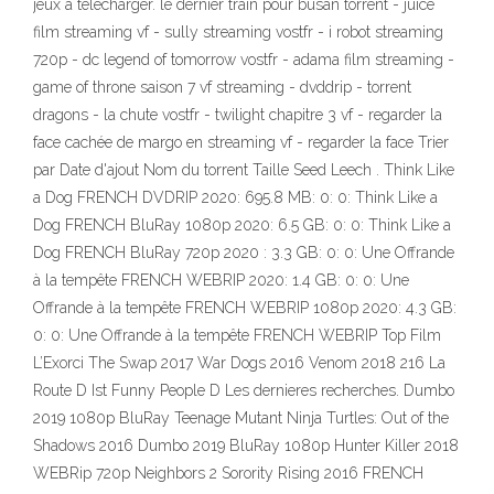
jeux à télécharger. le dernier train pour busan torrent - juice
film streaming vf - sully streaming vostfr - i robot streaming
720p - dc legend of tomorrow vostfr - adama film streaming -
game of throne saison 7 vf streaming - dvddrip - torrent
dragons - la chute vostfr - twilight chapitre 3 vf - regarder la
face cachée de margo en streaming vf - regarder la face Trier
par Date d'ajout Nom du torrent Taille Seed Leech . Think Like
a Dog FRENCH DVDRIP 2020: 695.8 MB: 0: 0: Think Like a
Dog FRENCH BluRay 1080p 2020: 6.5 GB: 0: 0: Think Like a
Dog FRENCH BluRay 720p 2020 : 3.3 GB: 0: 0: Une Offrande
à la tempête FRENCH WEBRIP 2020: 1.4 GB: 0: 0: Une
Offrande à la tempête FRENCH WEBRIP 1080p 2020: 4.3 GB:
0: 0: Une Offrande à la tempête FRENCH WEBRIP Top Film
L’Exorci The Swap 2017 War Dogs 2016 Venom 2018 216 La
Route D Ist Funny People D Les dernieres recherches. Dumbo
2019 1080p BluRay Teenage Mutant Ninja Turtles: Out of the
Shadows 2016 Dumbo 2019 BluRay 1080p Hunter Killer 2018
WEBRip 720p Neighbors 2 Sorority Rising 2016 FRENCH