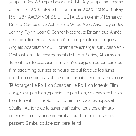
720p BluRay A Simple Favor 2018 BluRay 720p The Legend
of Ben Hall 2016 BRRip Emma Emma (2020) 1080p BluRay
Rip H264 AACSYNOPSIS ET DÉTAILS 2h 05min / Romance,
Drame, Comédie De Autumn de Wilde Avec Anya Taylor-Joy,
Johnny Flynn, Josh O'Connor Nationalité Britannique Année
de production 2020 Type de film Long-métrage Langues
Anglais Adapatation du … Torrent a telecharger sur Cpasbien /
Cestpasbien - Telechargement de Films, Series, Albums en
Torrent Le site cpasbien-films.fr n'héberge en aucun cas des
film streaming sur ses serveurs, ce qui fait que les films
cpasbien ne sont pas et ne seront jamais hebergés chez nous
Télécharger Le Roi Lion Cpasbien,Le Roi Lion torrent9 Film
2019, c est pas bien ,cpasbien, c pas bien, cestpasbien,Le Roi
Lion Torrent film,Le Roi Lion torrent francais. Synopsis et
détails : Au fond de la savane africaine, tous les animaux
célèbrent la naissance de Simba, leur futur roi. Les mois
passent. Simba idolâtre son père, le roi