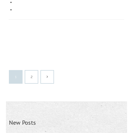
1
2
New Posts